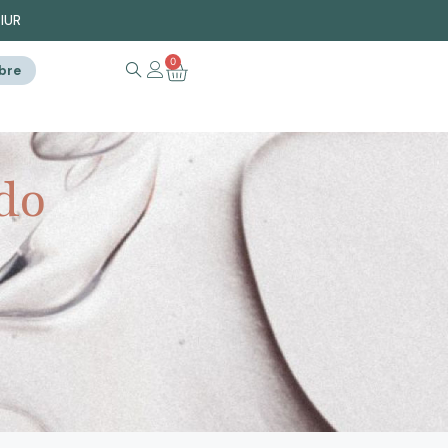
PIUR
0
ibre
do