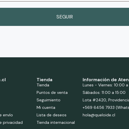
SEGUIR
.cl
Tienda
Información de Aten
Tienda
Lunes - Viernes: 10:00 a
Puntos de venta
Sábados: 11:00 a 15:00
Seguimiento
Lota #2420, Providenci
Mi cuenta
+569 6456 7933 (What
de envío
Lista de deseos
hola@queloide.cl
de privacidad
Tienda internacional