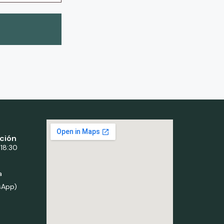
ción
 18:30
a
sApp)