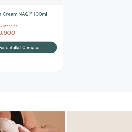
a Cream NAQI® 100ml
xistencias
0,900
Ver detalle | Comprar