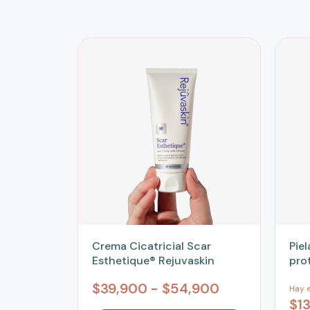
Crema Cicatricial Scar
Pie
Esthetique® Rejuvaskin
pro
$
39,900
-
$
54,900
Hay e
$
1