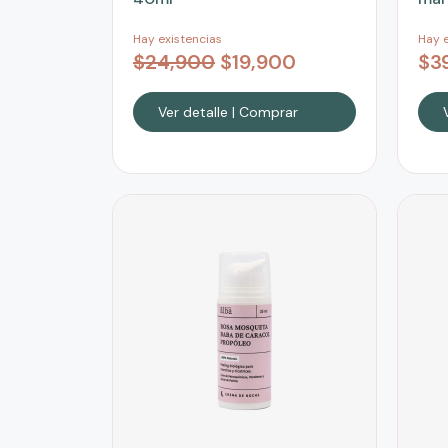
Hay existencias
Hay e
$
24,900
$
19,900
$
3
Ver detalle | Comprar