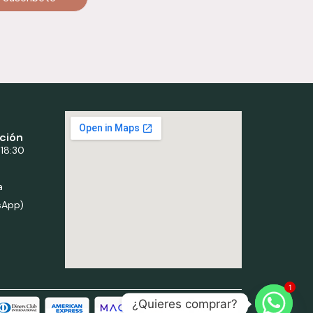
ción
 18:30
a
sApp)
1
¿Quieres comprar?