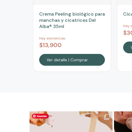
Crema Peeling biológico para
Cic
manchas y cicatrices Del
Alba® 35ml
Hay e
$
3
Hay existencias
$
13,900
Ver detalle | Comprar