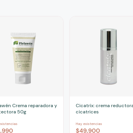
lawén Crema reparadora y
Cicatrix: crema reductor
tectora 50g
cicatrices
xistencias
Hay existencias
3,990
$
49,900