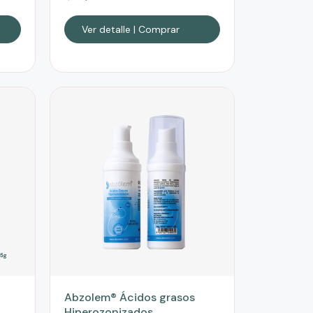
Ver detalle | Comprar
Abzolem® Ácidos grasos
Hiperozonizados