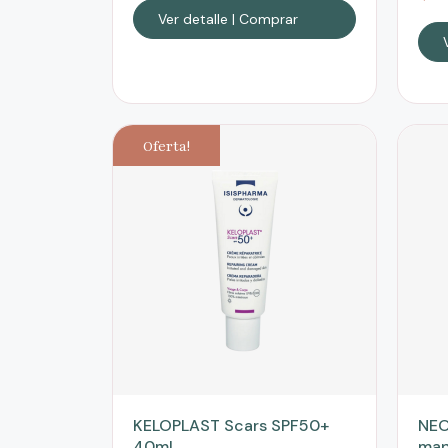
Ver detalle | Comprar
Oferta!
KELOPLAST Scars SPF50+
NEO
40ml
man