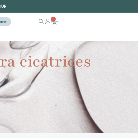
PIUR
0
ibre
a cicatrices