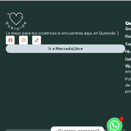
Qu
Ti
Qu
Ti
Lo mejor para tus cicatrices lo encuentras aquí, en Queloide :)
Bl
Pu
So
Se
Ir a MercadoLibre
Fa
Mi
Pol
Li
de
Tie
en
Pol
de
pr
1
¿Quieres comprar?