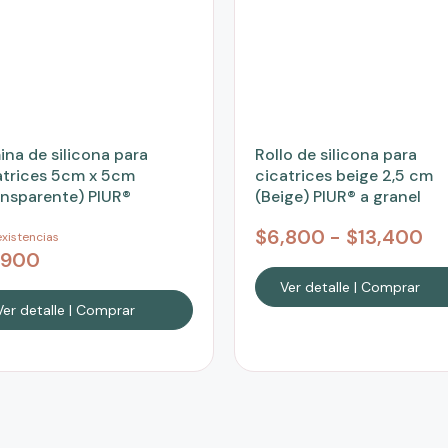
ina de silicona para
Rollo de silicona para
atrices 5cm x 5cm
cicatrices beige 2,5 cm
ansparente) PIUR®
(Beige) PIUR® a granel
$
6,800
-
$
13,400
xistencias
,900
Ver detalle | Comprar
Ver detalle | Comprar