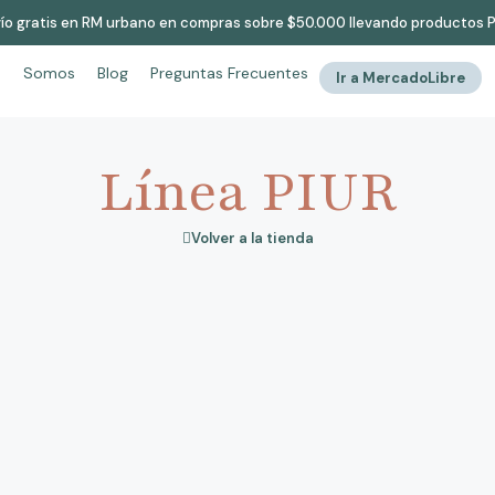
ío gratis en RM urbano en compras sobre $50.000 llevando productos 
a
Somos
Blog
Preguntas Frecuentes
Ir a MercadoLibre
Línea PIUR
Volver a la tienda