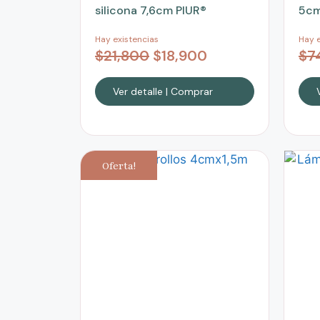
silicona 7,6cm PIUR®
5cm
Hay existencias
Hay e
$
21,800
$
18,900
$
7
Ver detalle | Comprar
Oferta!