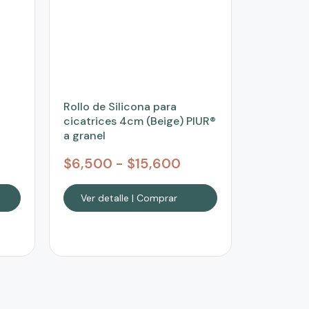
Rollo de Silicona para
cicatrices 4cm (Beige) PIUR®
a granel
$
6,500
-
$
15,600
Ver detalle | Comprar