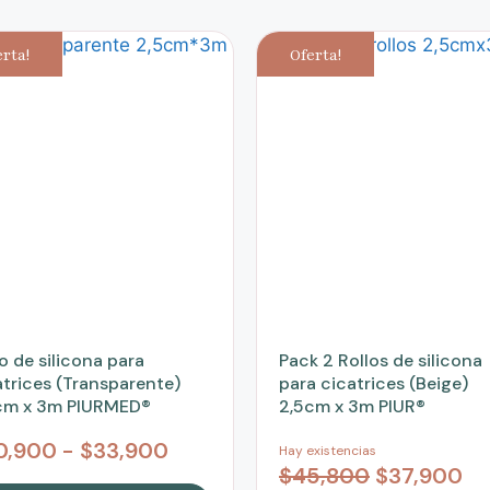
erta!
Oferta!
o de silicona para
Pack 2 Rollos de silicona
atrices (Transparente)
para cicatrices (Beige)
cm x 3m PIURMED®
2,5cm x 3m PIUR®
0,900
-
$
33,900
Hay existencias
$
45,800
$
37,900