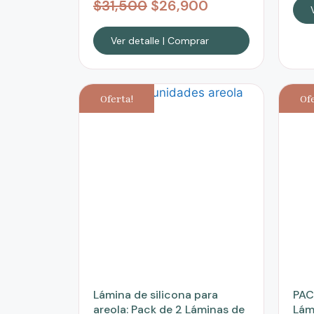
$
31,500
$
26,900
Ver detalle | Comprar
Oferta!
Of
Lámina de silicona para
PAC
areola: Pack de 2 Láminas de
Lám