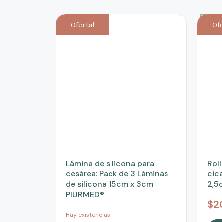
Oferta!
Of
Lámina de silicona para
Roll
cesárea: Pack de 3 Láminas
cic
de silicona 15cm x 3cm
2,5
PIURMED®
$
2
Hay existencias