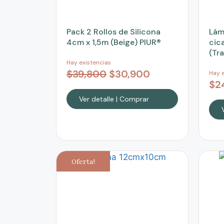
Pack 2 Rollos de Silicona
Lám
4cm x 1,5m (Beige) PIUR®
cic
(Tr
Hay existencias
$
39,800
$
30,900
Hay e
$
2
Ver detalle | Comprar
Oferta!