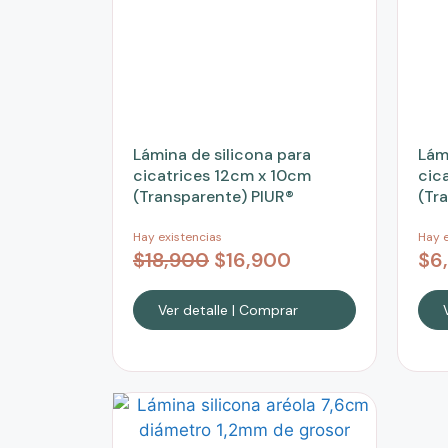
Lámina de silicona para
Lám
cicatrices 12cm x 10cm
cic
(Transparente) PIUR®
(Tr
Hay existencias
Hay e
$
18,900
$
16,900
$
6
Ver detalle | Comprar