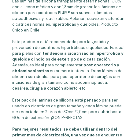
Las láminas de silicona transparente están hechas 100%
con silicona médica y con 1,8mm de grosor, las láminas de
silicona para cicatrices
PIUR
®
son suaves, cómodas,
autoadhesivas y reutilizables. Aplanan, suavizan y atenúan
cicatrices normales, hipertróficas y queloides. Producto
único en Chile.
Este producto está recomendado para la gestión y
prevención de cicatrices hipertróficas o queloides. Es ideal
para pieles con
tendencia a cicatrización hipertrófica y
queloide o indicios de este tipo de cicatrización
.
Además, es ideal para complementar
post operatorio y
abdominoplastias
en primera instancia. Estas láminas de
silicona son ideales para post operatorio de cirugías con
incisiones de gran tamaño como abdominoplastia,
cesárea, cirugía a corazón abierto, etc.
Este pack de láminas de silicona está pensado para ser
usado en cicatrices de gran tamaño y cada lámina puede
ser recortada en 2 tiras de 30cm*2,5cm para cubrir hasta
60cm de extensión. ¡SON PERFECTAS!
Para mejores resultados, se debe utilizar dentro del
primer mes de cicatrización, una vez que se encuentre