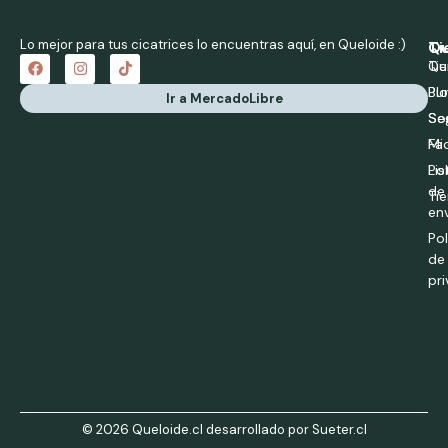
Lo mejor para tus cicatrices lo encuentras aquí, en Queloide :)
Qu
Ti
Qu
Ti
Bl
Pu
Ir a MercadoLibre
So
Se
Fa
Mi
Pol
Li
de
Tie
en
Pol
de
pr
© 2026 Queloide.cl desarrollado por Sueter.cl