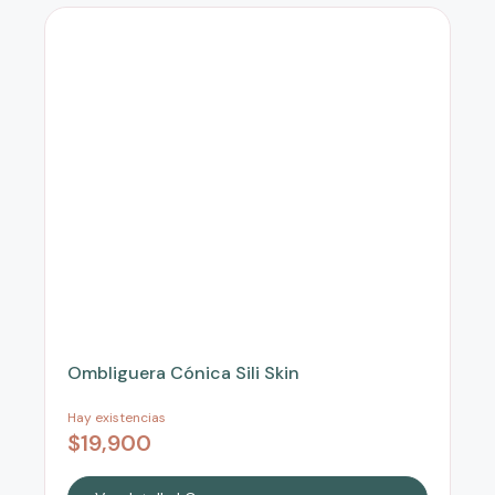
Ombliguera Cónica Sili Skin
Om
Hay existencias
Hay
$
19,900
$