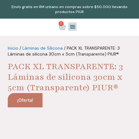
Envío gratis en RM urbano en compras sobre $50.000 llevando
productos PIUR
0
Puntos de Venta
Preguntas Frecuentes
Inicio
/
Láminas de Silicona
/ PACK XL TRANSPARENTE: 3
Láminas de silicona 30cm x 5cm (Transparente) PIUR®
PACK XL TRANSPARENTE: 3
Láminas de silicona 30cm x
5cm (Transparente) PIUR®
¡Oferta!