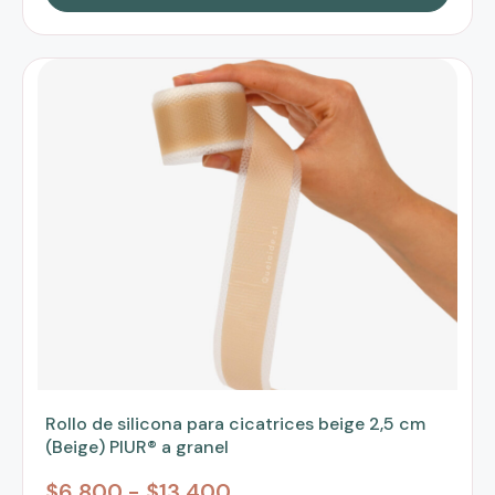
Rollo de silicona para cicatrices beige 2,5 cm
(Beige) PIUR® a granel
$
6,800
-
$
13,400