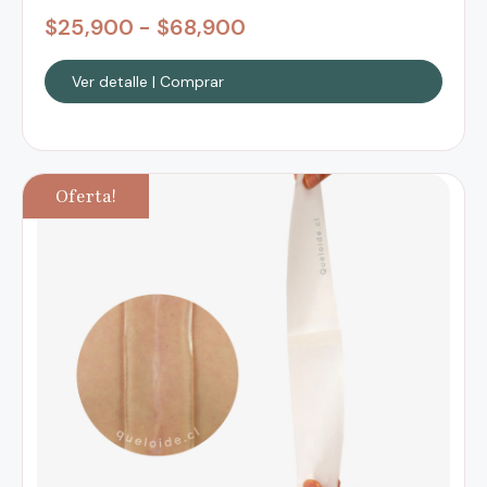
$
25,900
-
$
68,900
Ver detalle | Comprar
Oferta!