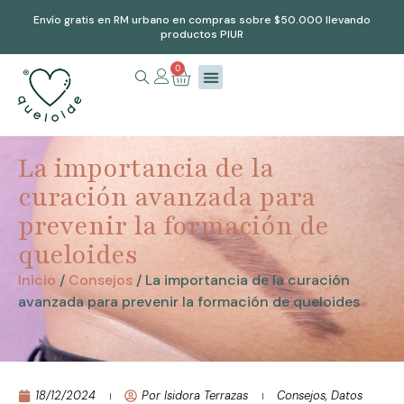
Envío gratis en RM urbano en compras sobre $50.000 llevando
productos PIUR
0
La importancia de la
curación avanzada para
prevenir la formación de
queloides
Inicio
/
Consejos
/ La importancia de la curación
avanzada para prevenir la formación de queloides
18/12/2024
Por
Isidora Terrazas
Consejos
,
Datos