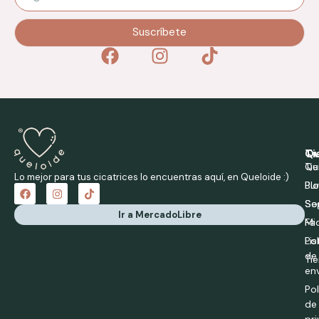
Suscríbete
Qu
Ti
Qu
Ti
Lo mejor para tus cicatrices lo encuentras aquí, en Queloide :)
Bl
Pu
So
Se
Ir a MercadoLibre
Fa
Mi
Pol
Li
de
Tie
en
Pol
de
pr