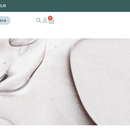
PIUR
0
ibre