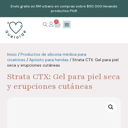
Envío gratis en RM urbano en compras sobre $50.000 llevando
productos PIUR
0
Inicio
/
Productos de silicona médica para
cicatrices
/
Apósito para heridas
/ Strata CTX: Gel para piel
seca y erupciones cutáneas
Strata CTX: Gel para piel seca
y erupciones cutáneas