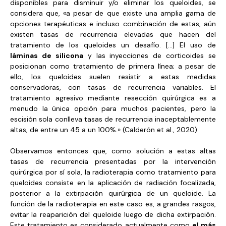
disponibles para disminuir y/o eliminar los queloides, se
considera que, «a pesar de que existe una amplia gama de
opciones terapéuticas e incluso combinación de estas, aún
existen tasas de recurrencia elevadas que hacen del
tratamiento de los queloides un desafío. […] El uso de
láminas de silicona
y las inyecciones de corticoides se
posicionan como tratamiento de primera línea; a pesar de
ello, los queloides suelen resistir a estas medidas
conservadoras, con tasas de recurrencia variables. El
tratamiento agresivo mediante resección quirúrgica es a
menudo la única opción para muchos pacientes, pero la
escisión sola conlleva tasas de recurrencia inaceptablemente
altas, de entre un 45 a un 100%.» (Calderón et al., 2020)
Observamos entonces que, como solución a estas altas
tasas de recurrencia presentadas por la intervención
quirúrgica por sí sola, la radioterapia como tratamiento para
queloides consiste en la aplicación de radiación focalizada,
posterior a la extirpación quirúrgica de un queloide. La
función de la radioterapia en este caso es, a grandes rasgos,
evitar la reaparición del queloide luego de dicha extirpación.
Este tratamiento es considerado actualmente como
el más