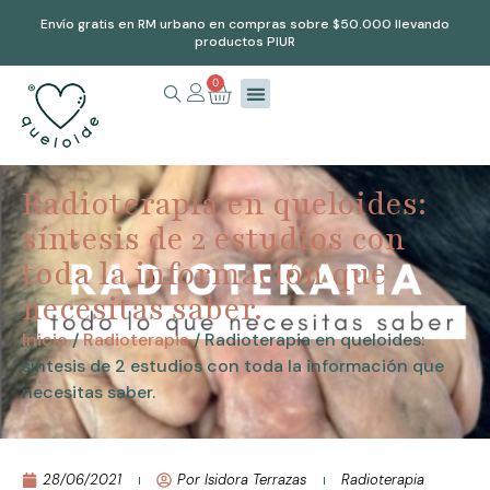
Envío gratis en RM urbano en compras sobre $50.000 llevando
productos PIUR
0
Radioterapia en queloides:
síntesis de 2 estudios con
toda la información que
necesitas saber.
Inicio
/
Radioterapia
/ Radioterapia en queloides:
síntesis de 2 estudios con toda la información que
necesitas saber.
28/06/2021
Por
Isidora Terrazas
Radioterapia